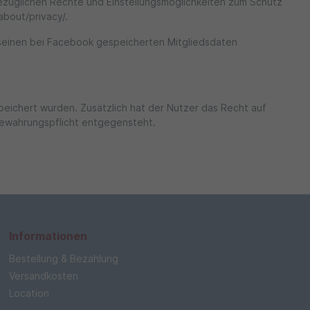
züglichen Rechte und Einstellungsmöglichkeiten zum Schutz
about/privacy/.
 seinen bei Facebook gespeicherten Mitgliedsdaten
peichert wurden. Zusätzlich hat der Nutzer das Recht auf
bewahrungspflicht entgegensteht.
Informationen
Bestellung & Bezahlung
Versandkosten
Location