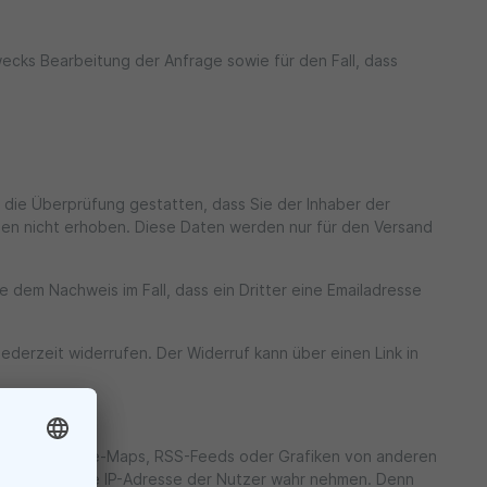
ecks Bearbeitung der Anfrage sowie für den Fall, dass
 die Überprüfung gestatten, dass Sie der Inhaber der
en nicht erhoben. Diese Daten werden nur für den Versand
 dem Nachweis im Fall, dass ein Dritter eine Emailadresse
derzeit widerrufen. Der Widerruf kann über einen Link in
rial von Google-Maps, RSS-Feeds oder Grafiken von anderen
-Anbieter") die IP-Adresse der Nutzer wahr nehmen. Denn