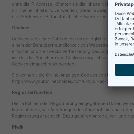
ohne die IP-Adresse, könnten sie die Inhalte nicht an den Br
nur solche Inhalte zu verwenden, deren jeweilige Anbieter die
die IP-Adresse z.B. für statistische Zwecke speichern. Soweit
Cookies
Cookies sind kleine Dateien, die es ermöglichen, auf dem Z
einem der Benutzerfreundlichkeit von Webseiten und damit 
erfassen und sie zwecks Verbesserung des Angebotes analys
mit der das Speichern von Cookies eingeschränkt oder kompl
Cookies eingeschränkt werden.
Sie können viele Online-Anzeigen-Cookies von Unternehmen 
http://www.youronlinechoices.com/uk/your-ad-choices/ ver
Registrierfunktion
Die im Rahmen der Registrierung eingegebenen Daten werde
Informationen, wie Änderungen des Angebotsumfangs oder t
Registrierung ersichtlich. Dazu gehören Anrede, Vor- und Na
Piwik