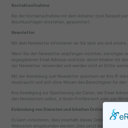
Kontaktaufnahme
Bei der Kontaktaufnahme mit dem Anbieter (zum Beispiel per
Anschlussfragen entstehen, gespeichert.
Newsletter
Mit dem Newsletter informieren wir Sie über uns und unser
Wenn Sie den Newsletter empfangen möchten, benötigen wir v
angegebenen Email-Adresse sind bzw. deren Inhaber mit de
der Newsletter verwendet und werden nicht an Dritte weit
Mit der Anmeldung zum Newsletter speichern wir Ihre IP-Adre
missbraucht und sich ohne Wissen des Berechtigten für de
Ihre Einwilligung zur Speicherung der Daten, der Email-Adre
den Newslettern selbst, in Ihrem Profilbereich oder per Mit
Einbindung von Diensten und Inhalten Dritter
Es kann vorkommen, dass innerhalb dieses Onlineangebotes 
Webseiten eingebunden werden. Dies setzt immer voraus, das