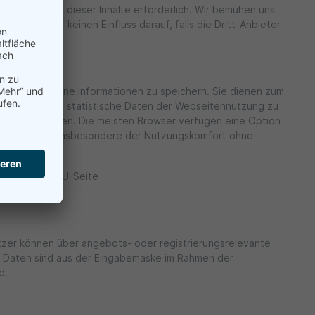
ie Darstellung dieser Inhalte erforderlich. Wir bemühen uns
h haben wir keinen Einfluss darauf, falls die Dritt-Anbieter
s Gerät bezogene Informationen zu speichern. Sie dienen zum
n sie, um die statistische Daten der Webseitennutzung zu
Einfluss nehmen. Die meisten Browser verfügen eine Option
ie Nutzung und insbesondere der Nutzungskomfort ohne
s/ oder die EU-Seite
zer können über angebots- oder registrierungsrelevante
 Daten sind aus der Eingabemaske im Rahmen der
nd.