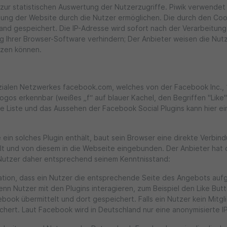
ur statistischen Auswertung der Nutzerzugriffe. Piwik verwendet
ung der Website durch die Nutzer ermöglichen. Die durch den Coo
nd gespeichert. Die IP-Adresse wird sofort nach der Verarbeitung
g Ihrer Browser-Software verhindern; Der Anbieter weisen die Nutz
utzen können.
zialen Netzwerkes facebook.com, welches von der Facebook Inc., 1
ogos erkennbar (weißes „f“ auf blauer Kachel, den Begriffen "Like
ie Liste und das Aussehen der Facebook Social Plugins kann hier 
ein solches Plugin enthält, baut sein Browser eine direkte Verbin
elt und von diesem in die Webseite eingebunden. Der Anbieter hat 
e Nutzer daher entsprechend seinem Kenntnisstand:
mation, dass ein Nutzer die entsprechende Seite des Angebots aufg
 Nutzer mit den Plugins interagieren, zum Beispiel den Like But
ook übermittelt und dort gespeichert. Falls ein Nutzer kein Mitgl
ichert. Laut Facebook wird in Deutschland nur eine anonymisierte 