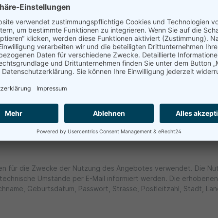
owser des jeweiligen Nutzers senden. Die IP-Adresse ist damit für d
 IP-Adresse lediglich zur Auslieferung der Inhalte verwenden. Jedoc
 dies uns bekannt ist, klären wir die Nutzer darüber auf.
ugriffsgerät der Nutzer (PC, Smartphone o.ä.) spezifische, auf da
den Nutzern (z.B. Speicherung von Logindaten). Zum anderen diene
ieren zu können. Die Nutzer können auf den Einsatz der Cookies 
ett verhindert wird. Allerdings wird darauf hingewiesen, dass d
über die US-amerikanische Seite http://www.aboutads.info/choice
walten.
n für die Zwecke der Nutzung des Angebotes verwendet. Die Nut
echnische Umstände per E-Mail informiert werden. Die erhobenen
chname, Geburtsdatum, Passwort, Strasse, Postleitzahl, Stadt, La