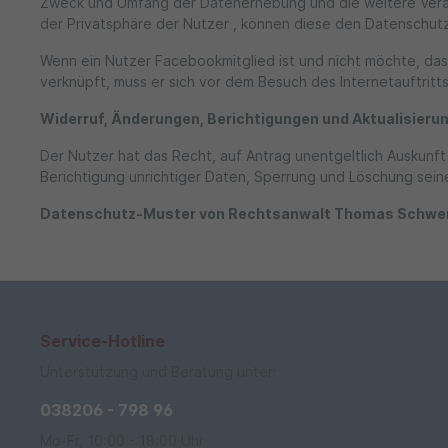
Zweck und Umfang der Datenerhebung und die weitere Verar
der Privatsphäre der Nutzer , können diese den Datenschu
Wenn ein Nutzer Facebookmitglied ist und nicht möchte, da
verknüpft, muss er sich vor dem Besuch des Internetauftrit
Widerruf, Änderungen, Berichtigungen und Aktualisieru
Der Nutzer hat das Recht, auf Antrag unentgeltlich Auskunf
Berichtigung unrichtiger Daten, Sperrung und Löschung se
Datenschutz-Muster von Rechtsanwalt Thomas Schwenk
Service-Hotline
Unterstützung und Beratung unter:
038206 - 798 96
Mo-Fr, 10:00 - 18:00 Uhr