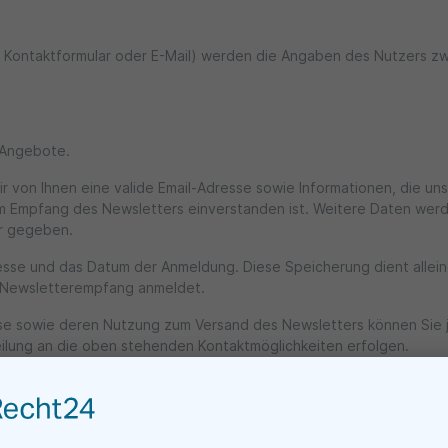
 Kontaktformular oder E-Mail) werden die Angaben des Nutzers zw
e Angebote.
on Ihnen eine valide Email-Adresse sowie Informationen, die uns
m Empfang des Newsletters einverstanden ist. Weitere Daten werd
er gegeben.
sse und das Datum der Anmeldung. Diese Speicherung dient alleine
n Newsletterempfang anmeldet.
sse sowie deren Nutzung zum Versand des Newsletters können Sie je
teilung an die oben stehenden Kontaktmöglichkeiten erfolgen.
Inhalte Dritter, wie zum Beispiel Videos von YouTube, Kartenmate
s die Anbieter dieser Inhalte (nachfolgend bezeichnet als "Dritt