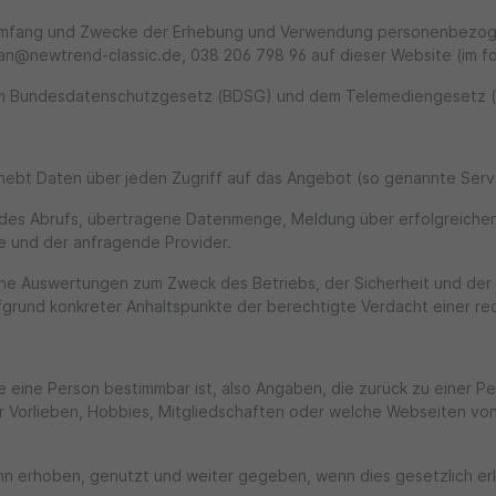
n Umfang und Zwecke der Erhebung und Verwendung personenbezogen
ordan@newtrend-classic.de, 038 206 798 96 auf dieser Website (im 
h im Bundesdatenschutzgesetz (BDSG) und dem Telemediengesetz
ebt Daten über jeden Zugriff auf das Angebot (so genannte Serve
des Abrufs, übertragene Datenmenge, Meldung über erfolgreichen 
se und der anfragende Provider.
sche Auswertungen zum Zweck des Betriebs, der Sicherheit und de
ufgrund konkreter Anhaltspunkte der berechtigte Verdacht einer r
e eine Person bestimmbar ist, also Angaben, die zurück zu einer 
r Vorlieben, Hobbies, Mitgliedschaften oder welche Webseiten v
rhoben, genutzt und weiter gegeben, wenn dies gesetzlich erlau