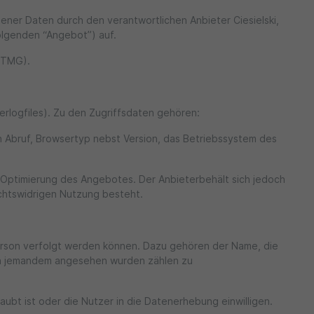
er Daten durch den verantwortlichen Anbieter Ciesielski,
folgenden “Angebot”) auf.
 (TMG).
rlogfiles). Zu den Zugriffsdaten gehören:
Abruf, Browsertyp nebst Version, das Betriebssystem des
r Optimierung des Angebotes. Der Anbieterbehält sich jedoch
echtswidrigen Nutzung besteht.
Person verfolgt werden können. Dazu gehören der Name, die
on jemandem angesehen wurden zählen zu
bt ist oder die Nutzer in die Datenerhebung einwilligen.