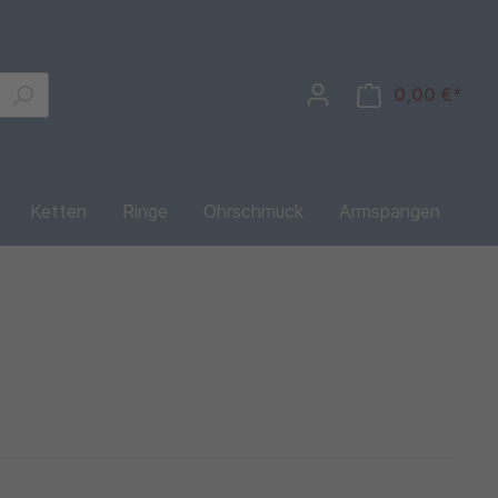
0,00 €*
Ketten
Ringe
Ohrschmuck
Armspangen